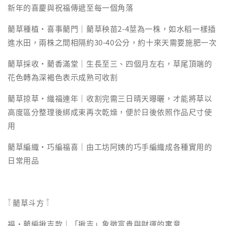
新年的喜慶與祝福傳遞至每一個角落
藺草種植・喜事藺門｜藺草秧苗2-4莖為一株，如水稻一樣插
進水田，兩株之間相隔約30-40公分，約十來天需要施肥一次
藺草採收・藺香滿堂｜生長至三、四個月左右，草尾頂端的
花色轉為深褐色表示成熟可收割
藺草掠草・織福連年｜收割完需三日晴天曝曬，才能將草以
高度區分整理後綁成束再次乾燥，便於日後依照作品尺寸使
用
藺草編織・巧編福喜｜由工坊阿姨的巧手編織成各種實用的
日常用品
𓇕 藺草斗方 𓇕
福・藺編揪吉款｜「揪吉」象徵富貴與財運的寓意