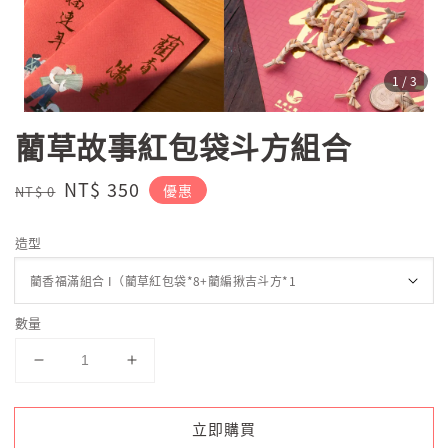
1
/3
藺草故事紅包袋斗方組合
Regular
Sale
NT$ 350
優惠
NT$ 0
price
price
造型
數量
立即購買