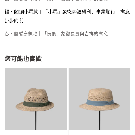
福・藺編小馬款
｜「小馬」象徵奔波得利、事業順行，寓意
步步向前
春・藺編烏龜款｜「烏龜」象徵長壽與吉祥的寓意
您可能也喜歡