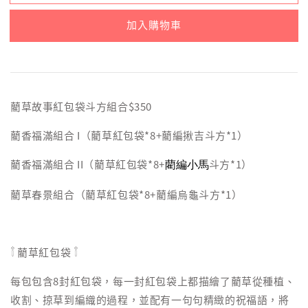
加入購物車
藺草故事紅包袋斗方組合$350
藺香福滿組合 I（藺草紅包袋*8+藺編揪吉斗方*1）
藺香福滿組合 II（藺草紅包袋*8+
斗方*1）
藺編小馬
藺草春景組合（藺草紅包袋*8+藺編烏龜斗方*1）
𓇕 藺草紅包袋 𓇕
每包包含8封紅包袋，每一封紅包袋上都描繪了藺草從種植、
收割、掠草到編織的過程，並配有一句句精緻的祝福語，將