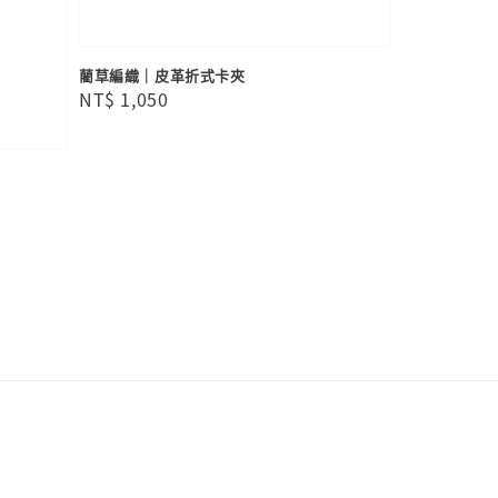
藺草編織｜皮革折式卡夾
Regular
NT$ 1,050
price