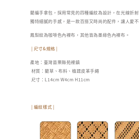
藺編手拿包，採用常見的四種編紋為設計，在光線折射
獨特細膩的手感，是一款百搭又時尚的配件，讓人愛不
鳳梨紋為咖啡色內裡布，其他皆為墨綠色內裡布。
| 尺寸&規格 |
產地：臺灣苗栗縣苑裡鎮
材質：藺草、布料、植蹂皮革手繩
尺寸：L14cm W4cm H11cm
| 編紋樣式 |