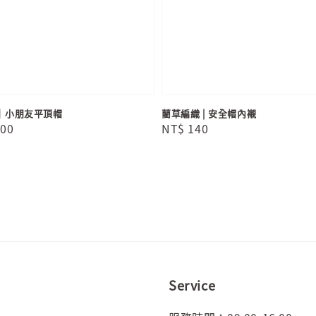
｜小朋友平頂帽
藺草編織 | 安全帽內襯
r
000
Regular
NT$ 140
price
Service