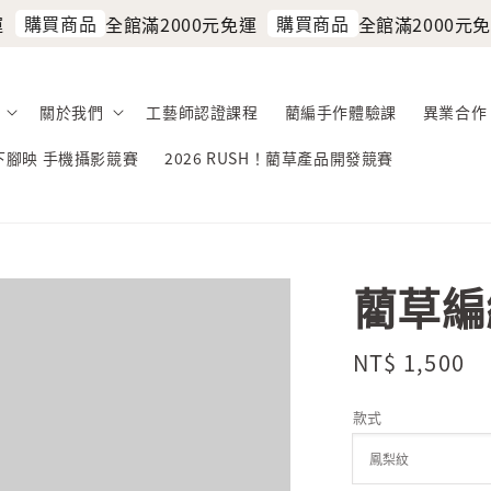
購買商品
購買商品
全館滿2000元免運
全館滿2000元免運
關於我們
工藝師認證課程
藺編手作體驗課
異業合作
留下腳映 手機攝影競賽
2026 RUSH！藺草產品開發競賽
藺草編
Regular
NT$ 1,500
price
款式