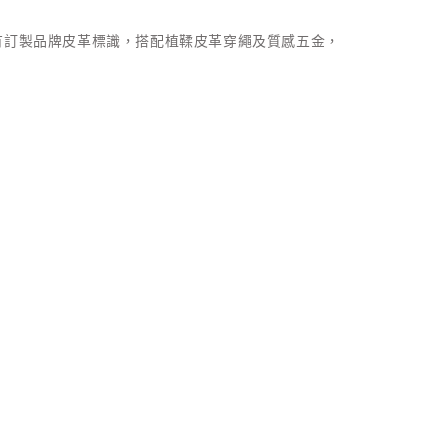
有訂製品牌皮革標識，搭配植鞣皮革穿繩及質感五金，