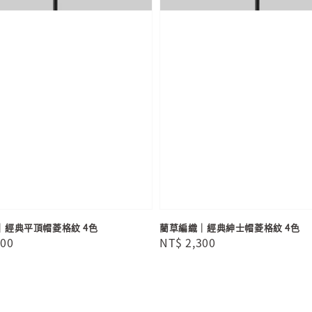
｜經典平頂帽菱格紋 4色
藺草編織｜經典紳士帽菱格紋 4色
r
300
Regular
NT$ 2,300
price