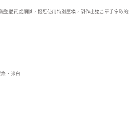
織整體質感細膩，帽冠使用特別壓模，製作出適合單手拿取的
果綠、米白