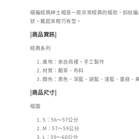
細編經典紳士帽是一款非常經典的帽款，斜紋編
狀，戴起來輕巧有型。
|商品資訊|
經典系列
產地：來自苑裡，手工製作
材質：藺草、布料
顏色：黑色、深藍、湖藍、淺藍、墨綠、
|商品尺寸|
帽圍
S：56～57公分
M：57～59公分
L：59～60公分