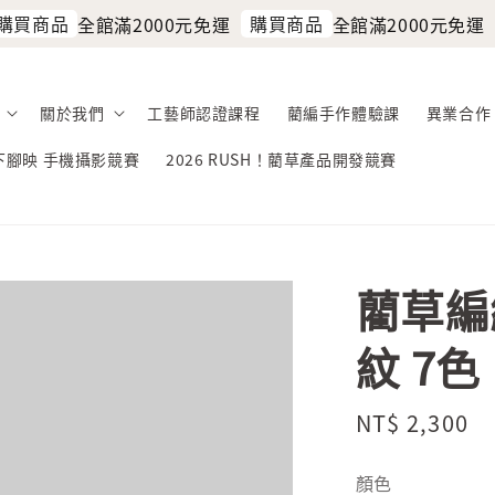
買商品
購買商品
全館滿2000元免運
全館滿2000元免運
關於我們
工藝師認證課程
藺編手作體驗課
異業合作
留下腳映 手機攝影競賽
2026 RUSH！藺草產品開發競賽
藺草編
紋 7色
Regular
NT$ 2,300
price
顏色