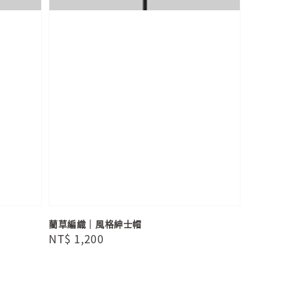
藺草編織｜風格紳士帽
Regular
NT$ 1,200
price