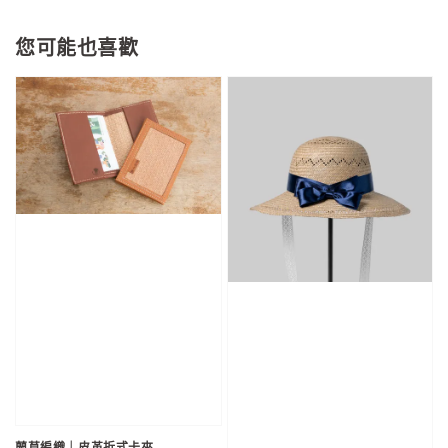
您可能也喜歡
藺草編織｜皮革折式卡夾