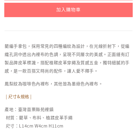
加入購物車
藺編手拿包，採用常見的四種編紋為設計，在光線折射下，從編
織孔洞中透出內裡布的色調，呈現不同層次的美感。正面縫有訂
製品牌皮革標識，搭配植鞣皮革穿繩及質感五金，獨特細膩的手
感，是一款百搭又時尚的配件，讓人愛不釋手。
鳳梨紋為咖啡色內裡布，其他皆為墨綠色內裡布。
| 尺寸&規格 |
產地：臺灣苗栗縣苑裡鎮
材質：藺草、布料、植蹂皮革手繩
尺寸：L14cm W4cm H11cm