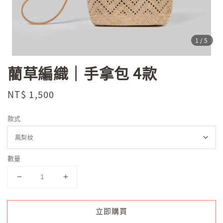
1
/5
藺草編織｜手拿包 4款
Regular
NT$ 1,500
price
款式
數量
立即購買