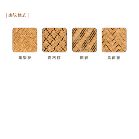
| 編紋樣式 |