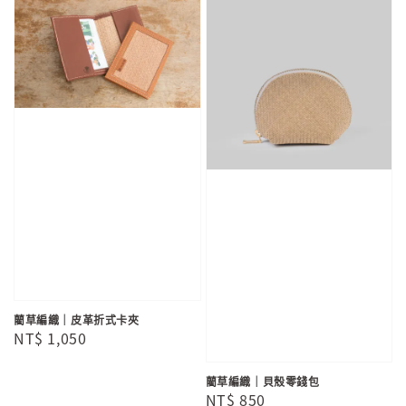
藺草編織｜皮革折式卡夾
Regular
NT$ 1,050
price
藺草編織｜貝殼零錢包
Regular
NT$ 850