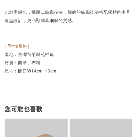
此款零錢包，採壓二編織技法，簡約的編織技法搭配獨特的半月
造型設計，更凸顯藺草細膩的質感。
| 尺寸&規格 |
產地：臺灣苗栗縣苑裡鎮
材質：藺草、布料
尺寸：開口W14cm H9cm
您可能也喜歡