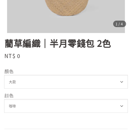
1
/4
藺草編織｜半月零錢包 2色
Regular
NT$ 0
售完
price
顏色
顔色