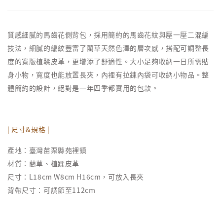
質感細膩的馬齒花側背包，採用簡約的馬齒花紋與壓一壓二混編
技法，細膩的編紋豐富了藺草天然色澤的層次感，搭配可調整長
度的寬版植鞣皮革，更增添了舒適性。大小足夠收納一日所需貼
身小物，寬度也能放置長夾，內裡有拉鍊內袋可收納小物品。整
體簡約的設計，絕對是一年四季都實用的包款。
| 尺寸&規格 |
產地：臺灣苗栗縣苑裡鎮
材質：藺草、植蹂皮革
尺寸：L18cm W8cm H16cm，可放入長夾
背帶尺寸：可調節至112cm