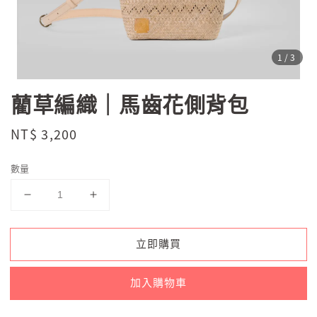
1
/3
藺草編織｜馬齒花側背包
Regular
NT$ 3,200
price
數量
立即購買
加入購物車