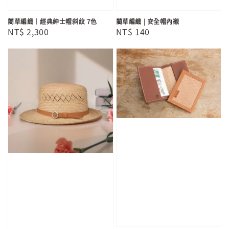
藺草編織｜經典紳士帽斜紋 7色
藺草編織 | 安全帽內襯
Regular
NT$ 2,300
Regular
NT$ 140
price
price