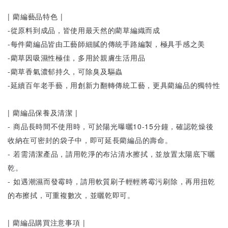
| 藺編藝品特色 |
-從原料到成品，皆使用最天然的藺草編織而成
-每件藺編品皆由工藝師細膩的傳統手路編製，極具手感之美
-藺草因吸濕性極佳，多用於親膚生活用品
-藺草香氣濃郁持久，可除臭及驅蟲
-延續百年老手藝，用創新力翻轉傳統工藝，更具藺編品的獨特性
| 藺編品保養及清潔 |
- 商品長時間不使用時，可於陽光曝曬10-15分鐘，確認乾燥後
收納在可密封的袋子中，即可延長藺編品的壽命。
- 若需清潔產品，請用乾淨的布沾清水擦拭，並放置太陽底下曬
乾。
- 如遇潮濕而發霉時，請用軟質刷子輕輕將霉污刷除，再用扭乾
的布擦拭，可重複數次，並曬乾即可。
| 藺編品購買注意事項 |