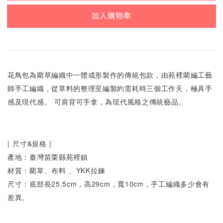
加入購物車
花鳥包為藺草編織中一體成形製作的傳統包款，由苑裡藺編工藝
師手工編織，從草料的整理至編製約需耗時三個工作天，極具手
感及現代感。 可肩背可手拿，為現代風格之傳統藝品。
| 尺寸&規格 |
產地：臺灣苗栗縣苑裡鎮
材質：藺草、布料
、YKK拉鍊
尺寸：底部長25.5cm，高29cm，寬10cm，手工編織多少會有
差異。