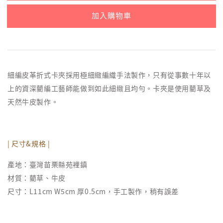
加入購物車
細編皮革折式卡夾採用極細緻編織手法製作，只有從事數十年以
上的資深藺編工藝師能做到如此細緻且均勻。卡夾是使用藺草及
天然牛皮製作。
| 尺寸&規格 |
產地：臺灣苗栗縣苑裡鎮
材質：藺草、牛皮
尺寸：L11cm W5cm 厚0.5cm，手工製作，稍有誤差