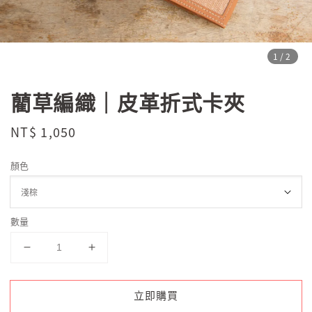
1
/2
藺草編織｜皮革折式卡夾
Regular
NT$ 1,050
price
顏色
數量
立即購買