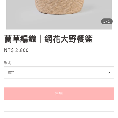
1
/1
藺草編織｜網花大野餐籃
Regular
NT$ 2,800
售完
price
款式
售完