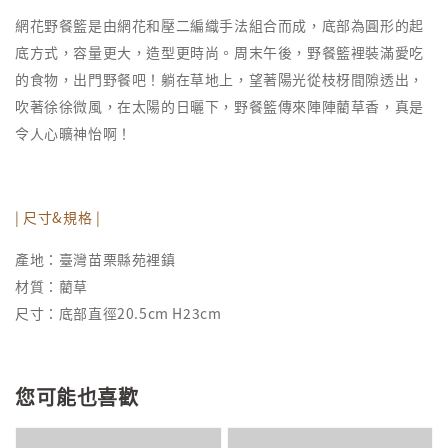
網花野餐籃是由網花和壓二編織手法組合而成，底部為圓形的起
底方式，容量更大，造型更時尚。周末午後，野餐籃裡裝滿愛吃
的食物，出門野餐吧！躺在草地上，望著陽光從枝枒間隙透出，
吹著徐徐微風，在太陽的日曬下，野餐籃傳來陣陣藺草香，真是
令人心曠神怡啊！
| 尺寸&規格 |
產地：臺灣苗栗縣苑裡鎮
材質：藺草
尺寸：底部直徑20.5cm H23cm
您可能也喜歡