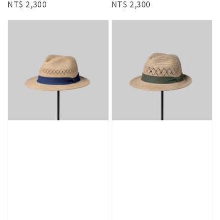
Regular
NT$ 2,300
Regular
NT$ 2,300
price
price