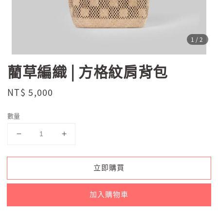
1
/2
藺草編織 | 方格紋肩背包
Regular
NT$ 5,000
price
數量
立即購買
加入購物車