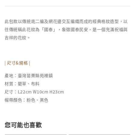
此包款以傳統底二編及網花邊交互編織而成的經典格紋造型，以
往傳統稱此花紋為「國泰」，象徵國泰民安，是一個充滿祝福與
吉祥的花紋。
| 尺寸&規格 |
產地：臺灣苗栗縣苑裡鎮
材質：藺草、布料
尺寸：L22cm W10cm H23cm
帽帶顏色：粉色、黑色
您可能也喜歡