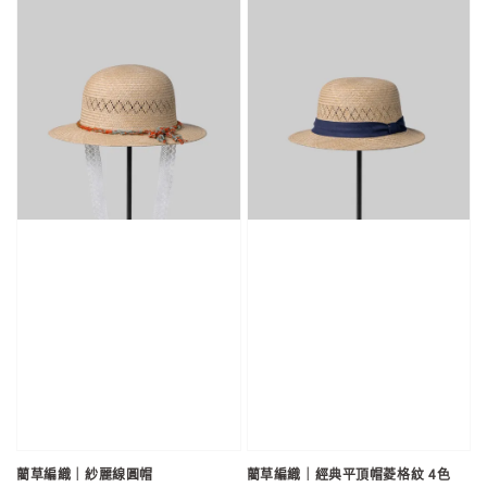
藺草編織｜紗麗線圓帽
藺草編織｜經典平頂帽菱格紋 4色